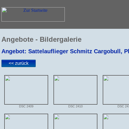
Angebote - Bildergalerie
Angebot: Sattelauflieger Schmitz Cargobull, P
<< zurück
DSC 2409
DSC 2410
DSC 24