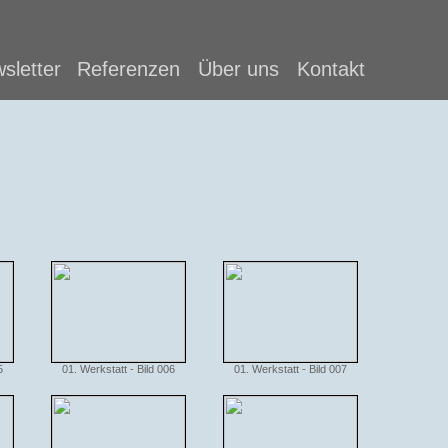
sletter
Referenzen
Über uns
Kontakt
5
01. Werkstatt - Bild 006
01. Werkstatt - Bild 007