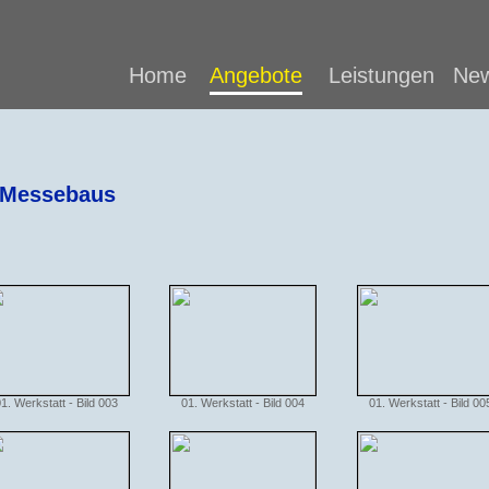
Home
Angebote
Leistungen
New
s Messebaus
1. Werkstatt - Bild 003
01. Werkstatt - Bild 004
01. Werkstatt - Bild 00